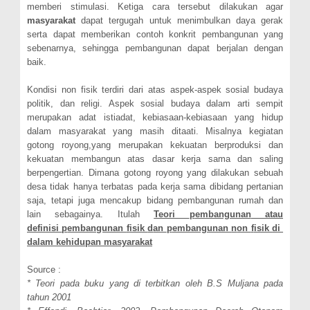
memberi stimulasi. Ketiga cara tersebut dilakukan agar
masyarakat
dapat tergugah untuk menimbulkan daya gerak
serta dapat memberikan contoh konkrit pembangunan yang
sebenarnya, sehingga pembangunan dapat berjalan dengan
baik.
Kondisi non fisik terdiri dari atas aspek-aspek sosial budaya
politik, dan religi. Aspek sosial budaya dalam arti sempit
merupakan adat istiadat, kebiasaan-kebiasaan yang hidup
dalam masyarakat yang masih ditaati. Misalnya kegiatan
gotong royong,yang merupakan kekuatan berproduksi dan
kekuatan membangun atas dasar kerja sama dan saling
berpengertian. Dimana gotong royong yang dilakukan sebuah
desa tidak hanya terbatas pada kerja sama dibidang pertanian
saja, tetapi juga mencakup bidang pembangunan rumah dan
lain sebagainya. Itulah
Teori
p
embangunan
atau
d
efinisi
p
embangunan
f
isik
d
an
p
embangunan
n
on
f
isik
d
i
d
alam
k
ehidupan
m
asyarakat
Source :
* Teori pada buku yang di terbitkan oleh B.S Muljana pada
tahun 2001