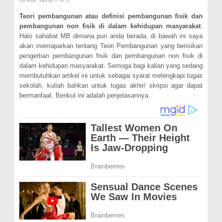
By
Ase Satria
—
IPS
Teori
p
embangunan
atau d
efinisi
p
embangunan
f
isik
d
an
p
embangunan
n
on
f
isik
d
i
d
alam
k
ehidupan
m
asyarakat
.
Halo sahabat MB dimana pun anda berada, di bawah ini saya
akan memaparkan tentang Teori Pembangunan yang berisikan
pengertian pembangunan fisik dan pembangunan non fisik di
dalam kehidupan masyarakat. Semoga bagi kalian yang sedang
membutuhkan artikel ini untuk sebagai syarat melengkapi tugas
sekolah, kuliah bahkan untuk tugas akhir/ skripsi agar dapat
bermanfaat. Berikut ini adalah penjelasannya.