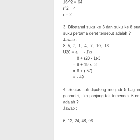
16r^2 = 64
r^2 = 4
r = 2
3. Diketahui suku ke 3 dan suku ke 8 suat
suku pertama deret tersebut adalah ?
Jawab :
8, 5, 2, -1, -4, -7, -10, -13....
U20 = a + - 1)b
= 8 + (20 - 1)-3
= 8 + 19 x -3
= 8 + (-57)
= - 49
4. Seutas tali dipotong menjadi 5 bagia
geometri, jika panjang tali terpendek 6 
adalah ?
Jawab :
6, 12, 24, 48, 96....