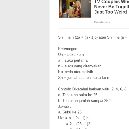
Sn = ½ n (2a + (n - 1)b) atau Sn = ½ (a +
Keterangan:
Un = suku ke n
a = suku pertama
n = suku yang ditanyakan
b = beda atau selisih
Sn = jumlah sampai suku ke n
Contoh: Diketahui barisan yaitu 2, 4, 6, 8,
a. Tentukan suku ke 25
b. Tentukan jumlah sampai 25 ?
Jawab :
a. Suku ke 25
U
= a + (n - 1) b
25
= 2 + (25 - 1)2