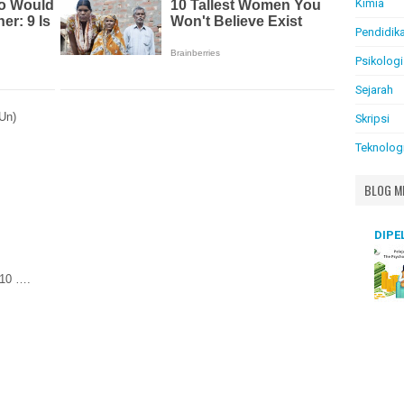
Kimia
Pendidik
Psikologi
Sejarah
 Un)
Skripsi
Teknolog
BLOG M
DIPE
 10 ….