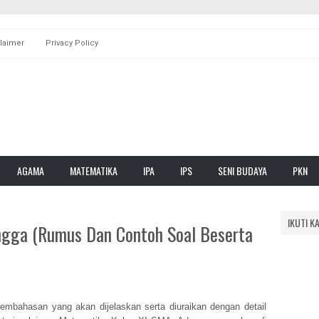
laimer
Privacy Policy
AGAMA
MATEMATIKA
IPA
IPS
SENI BUDAYA
PKN
IKUTI K
ngga (Rumus Dan Contoh Soal Beserta
embahasan yang akan dijelaskan serta diuraikan dengan detail