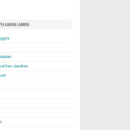
PELAJARAN LAINNYA
nggris
akalah
oal Dan Jawaban
urat
an