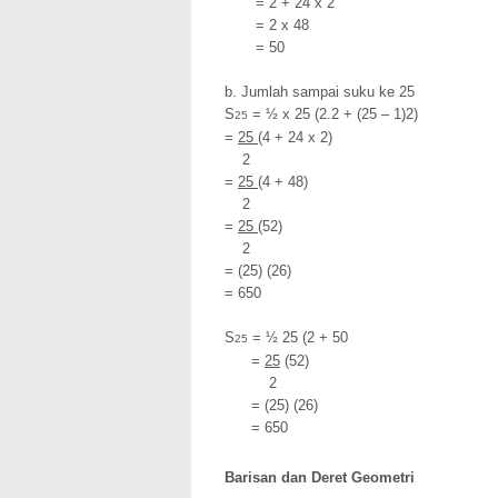
= 2 + 24 x 2
= 2 x 48
= 50
b. Jumlah sampai suku ke 25
S
= ½ x 25 (2.2 + (25 – 1)2)
25
=
25
(4 + 24 x 2)
2
=
25
(4 + 48)
2
=
25
(52)
2
= (25) (26)
= 650
S
= ½ 25 (2 + 50
25
=
25
(52)
2
= (25) (26)
= 650
Barisan dan Deret Geometri