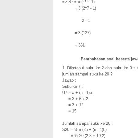
=> S
= a (r
- 1
)
7
=
3 (2^7
- 1)
2 - 1
= 3 (127)
= 381
Pembahasan soal beserta jawa
1. Diketahui suku ke 2 dan suku ke 9 su
jumlah sampai suku ke 20 ?
Jawab :
Suku ke 7 :
U7 = a + (n - 1)b
= 3 + 6 x 2
= 3 + 12
= 15
Jumlah sampai suku ke 20 :
S20 = ½ n (2a + (n - 1)b)
= ½ 20 (2.3 + 19.2)