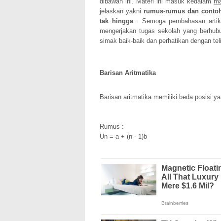
dibawah ini. Materi ini masuk kedalam
ma
jelaskan yakni
rumus-rumus dan contoh 
tak hingga
. Semoga pembahasan artike
mengerjakan tugas sekolah yang berhubun
simak baik-baik dan perhatikan dengan teli
Barisan Aritmatika
Barisan aritmatika memiliki beda posisi y
Rumus :
Un = a + (n - 1)b