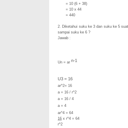
= 10 (6 + 38)
= 10 x 44
= 440
2. Diketahui suku ke 3 dan suku ke 5 sua
sampai suku ke 6 ?
Jawab :
n-1
Un = ar
U3 = 16
ar^2= 16
a = 16 / r^2
a = 16 / 4
a = 4
ar^4 = 64
16
x r^4 = 64
r^2