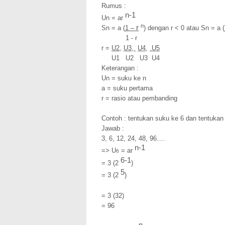
Rumus :
n-1
Un = ar
n
r
Sn = a (
1 –
) dengan r < 0 atau Sn = a (
1 - r
r =
U2
,
U3,
U4,
U5
U1 U2 U3 U4
Keterangan :
Un = suku ke n
a = suku pertama
r = rasio atau pembanding
Contoh : tentukan suku ke 6 dan tentukan
Jawab :
3, 6, 12, 24, 48, 96….
n-1
=> U
= ar
6
6-1
= 3 (2
)
5
= 3 (2
)
= 3 (32)
= 96
n