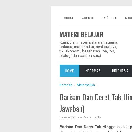
About
Contact
Daftar Isi
Disc
MATERI BELAJAR
Kumpulan materi pelajaran agama,
bahasa, matematika, seni budaya,
tik, ekonomi, kesehatan, ipa, ips,
biologi dan contoh surat
HOME
INFORMASI
INDONESIA
Beranda
›
Matematika
Barisan Dan Deret Tak Hi
Jawaban)
By
Ase Satria
—
Matematika
Barisan Dan Deret Tak Hingga
adalah p