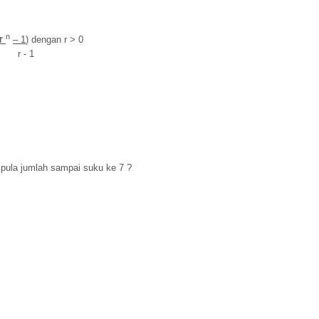
n
r
– 1
) dengan r > 0
 r - 1
 pula jumlah sampai suku ke 7 ?