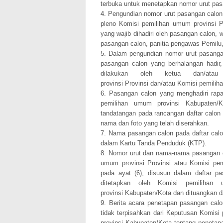
terbuka untuk menetapkan nomor urut pas
4. Pengundian nomor urut pasangan calon
pleno Komisi pemilihan umum provinsi P
yang wajib dihadiri oleh pasangan calon, w
pasangan calon, panitia pengawas Pemilu
5. Dalam pengundian nomor urut pasanga
pasangan calon yang berhalangan hadir
dilakukan oleh ketua dan/at
provinsi Provinsi dan/atau Komisi pemili
6. Pasangan calon yang menghadiri rapa
pemilihan umum provinsi Kabupaten
tandatangan pada rancangan daftar calon 
nama dan foto yang telah diserahkan.
7. Nama pasangan calon pada daftar cal
dalam Kartu Tanda Penduduk (KTP).
8. Nomor urut dan nama-nama pasangan ca
umum provinsi Provinsi atau Komisi pe
pada ayat (6), disusun dalam daftar 
ditetapkan oleh Komisi pemilihan
provinsi Kabupaten/Kota dan dituangkan d
9. Berita acara penetapan pasangan cal
tidak terpisahkan dari Keputusan Komisi
provinsi Kabupaten/Kota tentang peneta