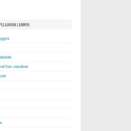
PELAJARAN LAINNYA
nggris
akalah
oal Dan Jawaban
urat
an