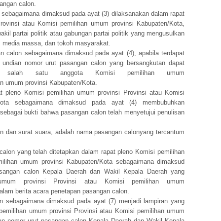
angan calon.
 sebagaimana dimaksud pada ayat (3) dilaksanakan dalam rapat
rovinsi atau Komisi pemilihan umum provinsi Kabupaten/Kota,
akil partai politik atau gabungan partai politik yang mengusulkan
, media massa, dan tokoh masyarakat.
n calon sebagaimana dimaksud pada ayat (4), apabila terdapat
, undian nomor urut pasangan calon yang bersangkutan dapat
au salah satu anggota Komisi pemilihan umum
han umum provinsi Kabupaten/Kota.
t pleno Komisi pemilihan umum provinsi Provinsi atau Komisi
/Kota sebagaimana dimaksud pada ayat (4) membubuhkan
sebagai bukti bahwa pasangan calon telah menyetujui penulisan
on dan surat suara, adalah nama pasangan calonyang tercantum
lon yang telah ditetapkan dalam rapat pleno Komisi pemilihan
milihan umum provinsi Kabupaten/Kota sebagaimana dimaksud
pasangan calon Kepala Daerah dan Wakil Kepala Daerah yang
 umum provinsi Provinsi atau Komisi pemilihan umum
alam berita acara penetapan pasangan calon.
on sebagaimana dimaksud pada ayat (7) menjadi lampiran yang
 pemilihan umum provinsi Provinsi atau Komisi pemilihan umum
pan nomor urut pasangan calon Kepala Daerah dan Wakil Kepala