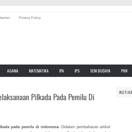
laimer
Privacy Policy
AGAMA
MATEMATIKA
IPA
IPS
SENI BUDAYA
PKN
IKUTI K
laksanaan Pilkada Pada Pemilu Di
lkada pada pemilu di indonesia
- Didalam pembahasan artikel