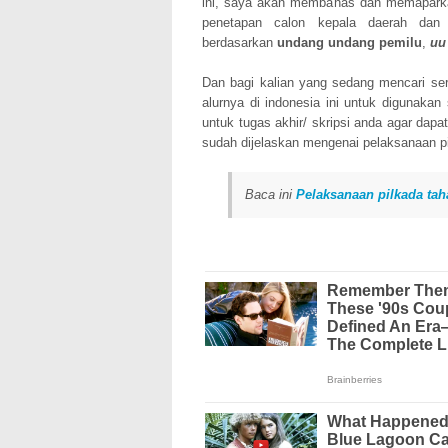
ini, saya akan membahas dan memaparka
p
enetapan calon kepala daerah dan 
berdasarkan
undang undang pemilu
,
uu
Dan bagi kalian yang sedang mencari 
alurnya di indonesia ini untuk digunakan
untuk tugas akhir/ skripsi anda agar dapa
sudah dijelaskan mengenai pelaksanaan p
Baca ini
P
elaksanaan pilkada tah