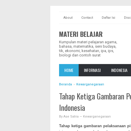
About
Contact
Daftar Isi
Disc
MATERI BELAJAR
Kumpulan materi pelajaran agama,
bahasa, matematika, seni budaya,
tik, ekonomi, kesehatan, ipa, ips,
biologi dan contoh surat
HOME
INFORMASI
INDONESIA
Beranda
›
Kewarganegaraan
Tahap Ketiga Gambaran Pe
Indonesia
By
Ase Satria
—
Kewarganegaraan
Tahap ketiga gambaran pelaksanaan pi