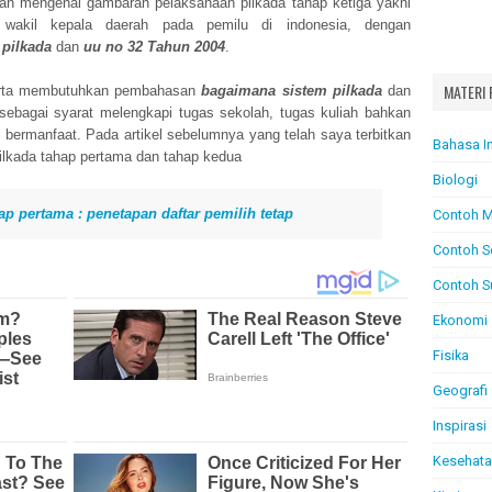
n mengenai gambaran pelaksanaan pilkada tahap ketiga yakni
wakil kepala daerah
pada pemilu di indonesia, dengan
 pilkada
dan
uu no 32 Tahun 2004
.
MATERI 
serta membutuhkan pembahasan
bagaimana sistem pilkada
dan
 sebagai syarat melengkapi tugas sekolah, tugas kuliah bahkan
t bermanfaat. Pada artikel sebelumnya yang telah saya terbitkan
Bahasa I
ilkada tahap pertama dan tahap kedua
Biologi
ap pertama : penetapan daftar pemilih tetap
Contoh M
Contoh S
Contoh S
Ekonomi
Fisika
Geografi
Inspirasi
Kesehat