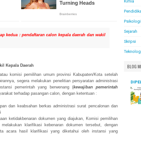
Kimia
Pendidik
Psikologi
Sejarah
hap kedua :
p
endaftaran calon kepala daerah dan wakil
Skripsi
Teknolog
kil Kepala Daerah
BLOG M
atau komisi pemilihan umum provinsi Kabupaten/Kota setelah
rannya, segera melakukan penelitian persyaratan administrasi
DIPE
instansi pemerintah yang berwenang (
kewajiban pemerintah
arakat terhadap pasangan calon, dengan ketentuan :
kapan dan keabsahan berkas administrasi surat pencalonan dan
i
ugaan ketidakbenaran dokumen yang diajukan, Komisi pemilihan
 melakukan klarifikasi kebenaran dokumen tersebut, dengan
rita acara hasil klarifikasi yang diketahui oleh instansi yang