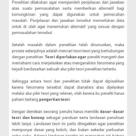
Penelitian dilakukan agar memperoleh penjelasan dan jawaban
atas suatu permasalahan serta memberikan alternatif bagi
kemungkinan yang dapat digunakan untuk pemecahan
masalah. Penjelasan dan jawaban tersebut memerlukan data
untuk di olah agar menemukan alternatif yang sesuai dengan
permasalahan tersebut.
Setelah masalah dalam penelitian telah dirumuskan, maka
proses selanjutnya adalah mencari teori-teori yang berhubungan
dengan penelitian.
Teori diperlukan agar
peneliti mengerti dan
memahami cara menjelaskan atau menganalisis fenomena yang
terjadi berdasarkan sebuah alur pikir teori penelitian tertentu.
Sehingga antara teori dan penelitian tidak dapat dipisahkan
karena fenomena tersebut dapat dianalisis atau dijelaskan
melalui alur pikir teori yang relevan, oleh karena itu peneliti harus
paham tentang
pengertian teori
.
Dengan demikian seorang penulis harus memiliki
dasar-dasar
teori dan konsep
sebagai panduan serta landasan penulisan
lebih lanjut. Landasan teori ini perlu ditegakkan agar penelitian
mempunyai dasar yang kokoh, dan bukan sekedar perbuatan
coba-coba. Adanya landasan teoritis ini merupakan ciri bahwa