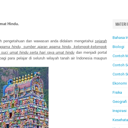
MATERI 
mat Hindu.
Bahasa I
h pengetahuan dan wawasan anda didalam mengetahui
sejarah
agama hindu, sumber ajaran agama hindu,
kelompok-kelompok
Biologi
 suci umat hindu
serta hari raya umat hindu
dan menjadi portal
Contoh M
bagi para pelajar di seluruh wilayah tanah air Indonesia maupun
Contoh S
Contoh S
Ekonomi
Fisika
Geografi
Inspirasi
Kesehat