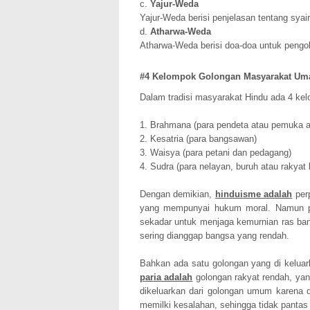
c.
Yajur-Weda
Yajur-Weda berisi penjelasan tentang syai
d.
Atharwa-Weda
Atharwa-Weda berisi doa-doa untuk pengo
#4 Kelompok Golongan Masyarakat Um
Dalam tradisi masyarakat Hindu ada 4 kel
1. Brahmana (para pendeta atau pemuka 
2. Kesatria (para bangsawan)
3. Waisya (para petani dan pedagang)
4. Sudra (para nelayan, buruh atau rakyat 
Dengan demikian,
hinduisme adalah
perp
yang mempunyai hukum moral. Namun pa
sekadar untuk menjaga kemurnian ras ban
sering dianggap bangsa yang rendah.
Bahkan ada satu golongan yang di keluar
paria adalah
golongan rakyat rendah, yan
dikeluarkan dari golongan umum karena d
memilki kesalahan, sehingga tidak pant