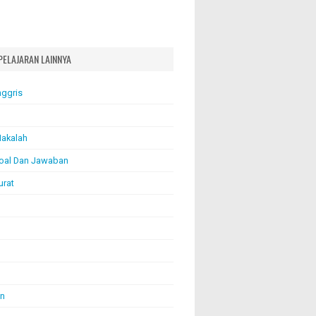
PELAJARAN LAINNYA
nggris
akalah
oal Dan Jawaban
urat
an