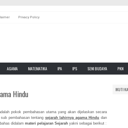
laimer
Privacy Policy
AGAMA
MATEMATIKA
IPA
IPS
SENI BUDAYA
PKN
IKUTI K
gama Hindu
adalah
pokok pembahasan utama
yang akan dijelaskan secara
 sub pembahasan tentang
sejarah lahirnya agama Hindu
dan
 bahas didalam
materi pelajaran Sejarah
yakni sebagai berikut :