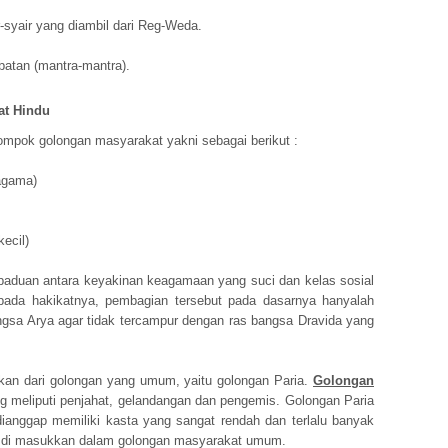
r-syair yang diambil dari Reg-Weda.
batan (mantra-mantra).
at Hindu
ompok golongan masyarakat yakni sebagai berikut :
agama)
kecil)
aduan antara keyakinan keagamaan yang suci dan kelas sosial
da hakikatnya, pembagian tersebut pada dasarnya hanyalah
gsa Arya agar tidak tercampur dengan ras bangsa Dravida yang
kan dari golongan yang umum, yaitu golongan Paria.
Golongan
g meliputi penjahat, gelandangan dan pengemis. Golongan Paria
ianggap memiliki kasta yang sangat rendah dan terlalu banyak
as di masukkan dalam golongan masyarakat umum.