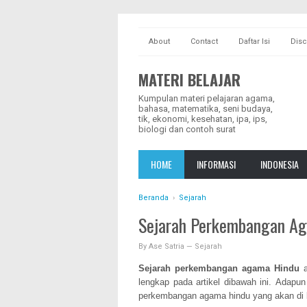
About
Contact
Daftar Isi
Disc
MATERI BELAJAR
Kumpulan materi pelajaran agama,
bahasa, matematika, seni budaya,
tik, ekonomi, kesehatan, ipa, ips,
biologi dan contoh surat
HOME
INFORMASI
INDONESIA
Beranda
›
Sejarah
Sejarah Perkembangan A
By
Ase Satria
—
Sejarah
Sejarah perkembangan agama Hindu
lengkap pada artikel dibawah ini.
Adapun
perkembangan agama hindu yang akan di