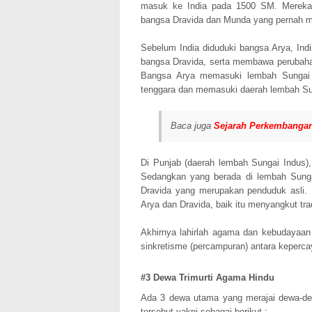
masuk ke India pada 1500 SM. Mereka 
bangsa Dravida dan Munda yang pernah m
Sebelum India diduduki bangsa Arya, Ind
bangsa Dravida, serta membawa perubahan
Bangsa Arya memasuki lembah Sungai 
tenggara dan memasuki daerah lembah S
Baca juga
Sejarah Perkembanga
Di Punjab (daerah lembah Sungai Indus)
Sedangkan yang berada di lembah Sung
Dravida yang merupakan penduduk asli. Da
Arya dan Dravida, baik itu menyangkut tr
Akhirnya lahirlah agama dan kebudayaan
sinkretisme (percampuran) antara keperc
#3 Dewa Trimurti Agama Hindu
Ada 3 dewa utama yang merajai dewa-dew
tersebut yakni sebagai berikut :