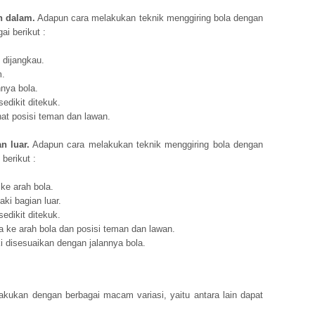
n dalam.
Adapun cara melakukan teknik menggiring bola dengan
ai berikut :
 dijangkau.
m.
nya bola.
edikit ditekuk.
at posisi teman dan lawan.
n luar.
Adapun cara melakukan teknik menggiring bola dengan
 berikut :
ke arah bola.
aki bagian luar.
edikit ditekuk.
 ke arah bola dan posisi teman dan lawan.
i disesuaikan dengan jalannya bola.
lakukan dengan berbagai macam variasi, yaitu antara lain dapat