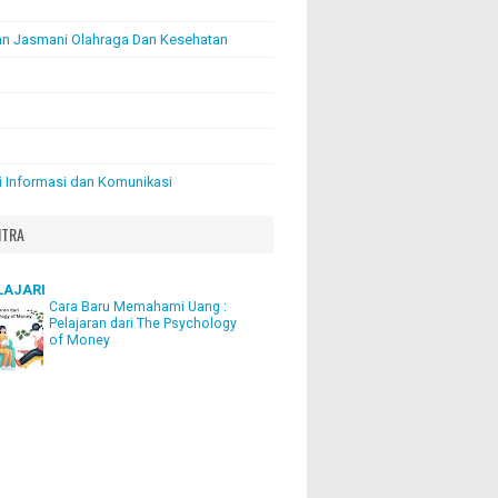
an Jasmani Olahraga Dan Kesehatan
i Informasi dan Komunikasi
ITRA
LAJARI
Cara Baru Memahami Uang :
Pelajaran dari The Psychology
of Money