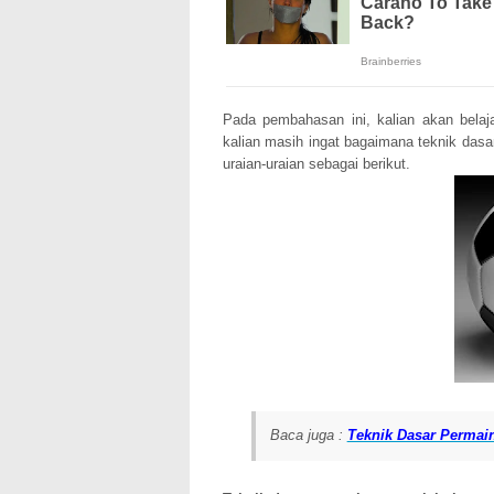
Pada pembahasan ini, kalian akan belaj
kalian masih ingat bagaimana teknik das
uraian-uraian sebagai berikut.
Baca juga :
Teknik Dasar Permain