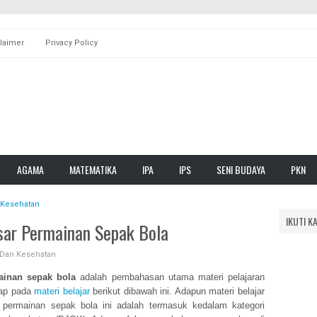
laimer
Privacy Policy
AGAMA
MATEMATIKA
IPA
IPS
SENI BUDAYA
PKN
 Kesehatan
IKUTI K
asar Permainan Sepak Bola
 Dan Kesehatan
mainan sepak bola
adalah pembahasan utama materi pelajaran
kap pada
materi belajar
berikut dibawah ini. Adapun materi belajar
ar permainan sepak bola ini adalah termasuk kedalam kategori