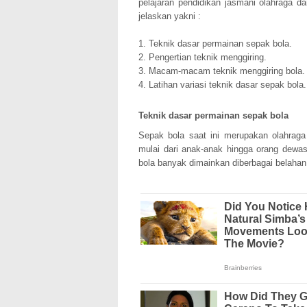
pelajaran pendidikan jasmani olahraga 
jelaskan yakni :
1. Teknik dasar permainan sepak bola.
2. Pengertian teknik menggiring.
3. Macam-macam teknik menggiring bola.
4. Latihan variasi teknik dasar sepak bola.
Teknik dasar permainan sepak bola
Sepak bola saat ini merupakan olahrag
mulai dari anak-anak hingga orang dewa
bola banyak dimainkan diberbagai belahan