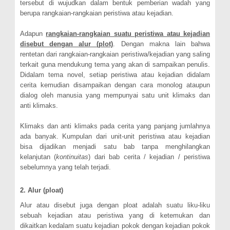
tersebut di wujudkan dalam bentuk pemberian wadah yang
berupa rangkaian-rangkaian peristiwa atau kejadian.
Adapun
rangkaian-rangkaian suatu peristiwa atau kejadian
disebut dengan alur (plot)
. Dengan makna lain bahwa
rentetan dari rangkaian-rangkaian peristiwa/kejadian yang saling
terkait guna mendukung tema yang akan di sampaikan penulis.
Didalam tema novel, setiap peristiwa atau kejadian didalam
cerita kemudian disampaikan dengan cara monolog ataupun
dialog oleh manusia yang mempunyai satu unit klimaks dan
anti klimaks.
Klimaks dan anti klimaks pada cerita yang panjang jumlahnya
ada banyak. Kumpulan dari unit-unit peristiwa atau kejadian
bisa dijadikan menjadi satu bab tanpa menghilangkan
kelanjutan (
kontinuitas
) dari bab cerita / kejadian / peristiwa
sebelumnya yang telah terjadi.
2. Alur (ploat)
Alur atau disebut juga dengan ploat adalah suatu liku-liku
sebuah kejadian atau peristiwa yang di ketemukan dan
dikaitkan kedalam suatu kejadian pokok dengan kejadian pokok