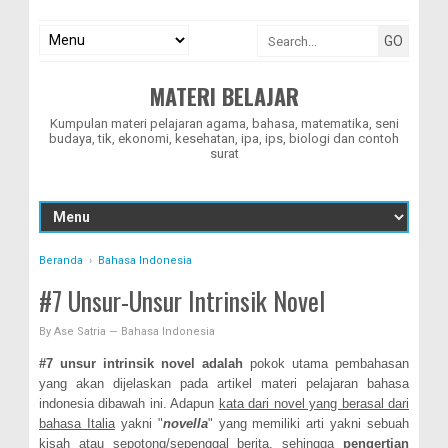
MATERI BELAJAR
Kumpulan materi pelajaran agama, bahasa, matematika, seni
budaya, tik, ekonomi, kesehatan, ipa, ips, biologi dan contoh
surat
Beranda
›
Bahasa Indonesia
#7 Unsur-Unsur Intrinsik Novel
By
Ase Satria
—
Bahasa Indonesia
#7 unsur intrinsik novel adalah
pokok utama pembahasan
yang akan dijelaskan pada artikel materi pelajaran bahasa
indonesia dibawah ini. Adapun
kata dari novel yang berasal dari
bahasa Italia
yakni "
novella
" yang memiliki arti yakni sebuah
kisah atau sepotong/sepenggal berita, sehingga
pengertian