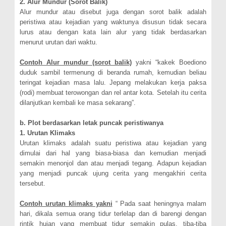
2. Alur Mundur (Sorot Balik)
Alur mundur atau disebut juga dengan sorot balik adalah
peristiwa atau kejadian yang waktunya disusun tidak secara
lurus atau dengan kata lain alur yang tidak berdasarkan
menurut urutan dari waktu.
Contoh Alur mundur (sorot balik)
yakni “kakek Boediono
duduk sambil termenung di beranda rumah, kemudian beliau
teringat kejadian masa lalu. Jepang melakukan kerja paksa
(rodi) membuat terowongan dan rel antar kota. Setelah itu cerita
dilanjutkan kembali ke masa sekarang”.
b. Plot berdasarkan letak puncak peristiwanya
1. Urutan Klimaks
Urutan klimaks adalah suatu peristiwa atau kejadian yang
dimulai dari hal yang biasa-biasa dan kemudian menjadi
semakin menonjol dan atau menjadi tegang. Adapun kejadian
yang menjadi puncak ujung cerita yang mengakhiri cerita
tersebut.
Contoh urutan klimaks yakni
“ Pada saat heningnya malam
hari, dikala semua orang tidur terlelap dan di barengi dengan
rintik hujan yang membuat tidur semakin pulas, tiba-tiba