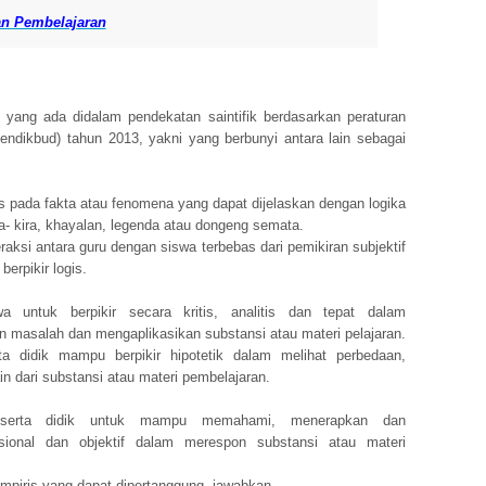
an Pembelajaran
ia yang ada didalam pendekatan saintifik berdasarkan peraturan
ndikbud) tahun 2013, yakni yang berbunyi antara lain sebagai
is pada fakta atau fenomena yang dapat dijelaskan dengan logika
ra- kira, khayalan, legenda atau dongeng semata.
raksi antara guru dengan siswa terbebas dari pemikiran subjektif
erpikir logis.
 untuk berpikir secara kritis, analitis dan tepat dalam
masalah dan mengaplikasikan substansi atau materi pelajaran.
a didik mampu berpikir hipotetik dalam melihat perbedaan,
n dari substansi atau materi pembelajaran.
eserta didik untuk mampu memahami, menerapkan dan
ional dan objektif dalam merespon substansi atau materi
empiris yang dapat dipertanggung- jawabkan.