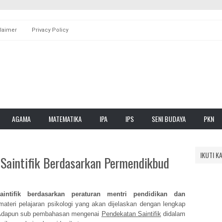
laimer
Privacy Policy
AGAMA
MATEMATIKA
IPA
IPS
SENI BUDAYA
PKN
IKUTI K
Saintifik Berdasarkan Permendikbud
intifik berdasarkan peraturan mentri pendidikan dan
eri pelajaran psikologi yang akan dijelaskan dengan lengkap
. Adapun sub pembahasan mengenai
Pendekatan Saintifik
didalam