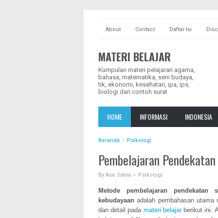
About
Contact
Daftar Isi
Disc
MATERI BELAJAR
Kumpulan materi pelajaran agama,
bahasa, matematika, seni budaya,
tik, ekonomi, kesehatan, ipa, ips,
biologi dan contoh surat
HOME
INFORMASI
INDONESIA
Beranda
›
Psikologi
Pembelajaran Pendekatan 
By
Ase Satria
—
Psikologi
Metode pembelajaran pendekatan sa
kebudayaan
adalah pembahasan utama mat
dan detail pada
materi belajar
berikut ini