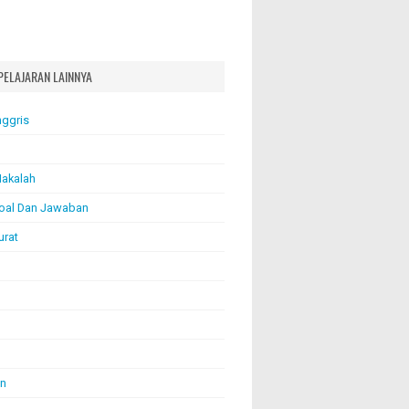
PELAJARAN LAINNYA
nggris
akalah
oal Dan Jawaban
urat
an