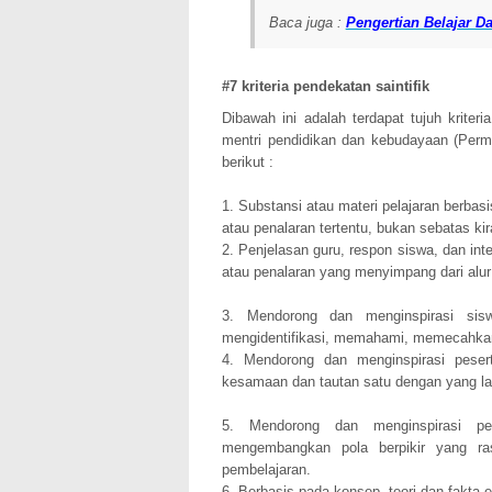
Baca juga :
Pengertian Belajar D
#7 kriteria pendekatan saintifik
Dibawah ini adalah terdapat tujuh kriter
mentri pendidikan dan kebudayaan (Perme
berikut :
1. Substansi atau materi pelajaran berbas
atau penalaran tertentu, bukan sebatas ki
2. Penjelasan guru, respon siswa, dan inte
atau penalaran yang menyimpang dari alur b
3. Mendorong dan menginspirasi siswa
mengidentifikasi, memahami, memecahkan 
4. Mendorong dan menginspirasi pesert
kesamaan dan tautan satu dengan yang lai
5. Mendorong dan menginspirasi p
mengembangkan pola berpikir yang ras
pembelajaran.
6. Berbasis pada konsep, teori dan fakta 