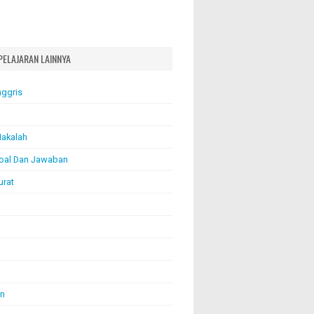
PELAJARAN LAINNYA
nggris
akalah
oal Dan Jawaban
urat
an