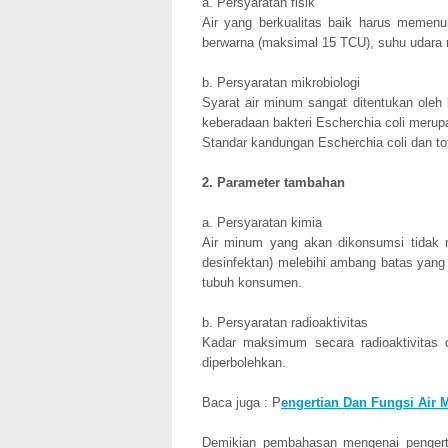
a. Persyaratan fisik
Air yang berkualitas baik harus memenuhi
berwarna (maksimal 15 TCU), suhu udara
b. Persyaratan mikrobiologi
Syarat air minum sangat ditentukan oleh 
keberadaan bakteri Escherchia coli merup
Standar kandungan Escherchia coli dan tot
2. Parameter tambahan
a. Persyaratan kimia
Air minum yang akan dikonsumsi tidak m
desinfektan) melebihi ambang batas yang
tubuh konsumen.
b. Persyaratan radioaktivitas
Kadar maksimum secara radioaktivitas
diperbolehkan.
Baca juga : P
engertian Dan Fungsi Air 
Demikian pembahasan mengenai pengerti