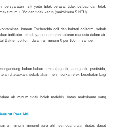
 persyaratan fisik yaitu tidak berasa, tidak berbau dan tidak
 maksimum ± 3°c dan tidak keruh (maksimum 5 NTU).
kontaminasi kuman Escherchia coli dan bakteri coliform, sebab
akan indikator terjadinya pencemaran kotoran manusia dalam air.
al Bakteri coliform dalam air minum 0 per 100 ml sampel.
engandung bahan-bahan kimia (organik, anorganik, psetisida,
 telah ditetapkan, sebab akan menimbulkan efek kesehatan bagi
 dalam air minum tidak boleh melebihi batas maksimum yang
Menurut Para Ahli
an air minum menurut para ahli, semoga uraian diatas dapat