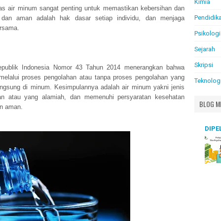
Kimia
tas air minum sangat penting untuk memastikan kebersihan dan
Pendidik
dan aman adalah hak dasar setiap individu, dan menjaga
ersama.
Psikologi
Sejarah
Skripsi
Republik Indonesia Nomor 43 Tahun 2014 menerangkan bahwa
melalui proses pengolahan atau tanpa proses pengolahan yang
Teknolog
angsung di minum.
Kesimpulannya adalah air minum yakni jenis
han atau yang alamiah, dan memenuhi persyaratan kesehatan
BLOG M
an aman.
DIPE