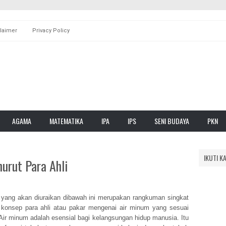
laimer
Privacy Policy
AGAMA
MATEMATIKA
IPA
IPS
SENI BUDAYA
PKN
IKUTI K
urut Para Ahli
 yang akan diuraikan dibawah ini merupakan rangkuman singkat
an konsep para ahli atau pakar mengenai air minum yang sesuai
Air minum adalah esensial bagi kelangsungan hidup manusia. Itu