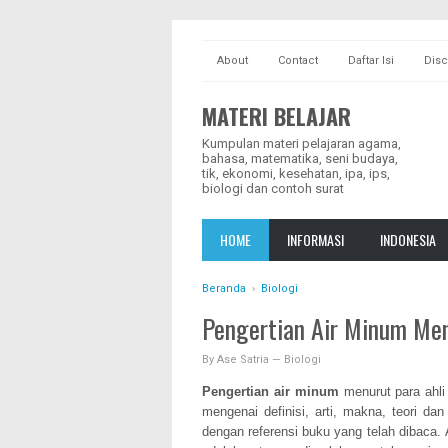
About
Contact
Daftar Isi
Disc
MATERI BELAJAR
Kumpulan materi pelajaran agama,
bahasa, matematika, seni budaya,
tik, ekonomi, kesehatan, ipa, ips,
biologi dan contoh surat
HOME
INFORMASI
INDONESIA
Beranda
›
Biologi
Pengertian Air Minum Men
By
Ase Satria
—
Biologi
Pengertian air minum
menurut para ahli
mengenai definisi, arti, makna, teori d
dengan referensi buku yang telah dibaca.